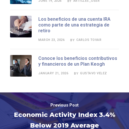
JUNE 19, 2026
ARTICLES_USER
BY
Los beneficios de una cuenta IRA
como parte de una estrategia de
retiro
MARCH 23, 2026
CARLOS TOVAR
BY
Conoce los beneficios contributivos
y financieros de un Plan Keogh
JANUARY 21, 2026
GUSTAVO VELEZ
BY
Previous Post
Economic Activity Index 3.4%
Below 2019 Average