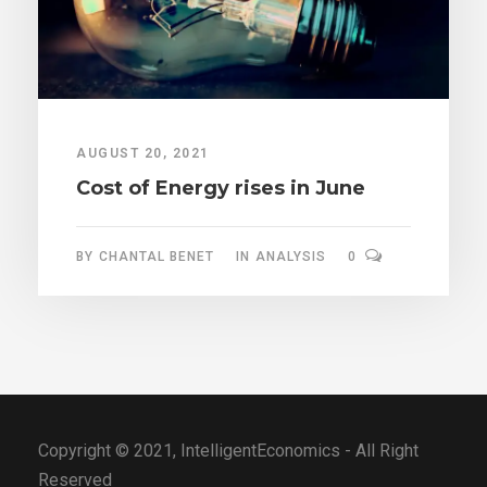
AUGUST 20, 2021
Cost of Energy rises in June
BY
CHANTAL BENET
IN
ANALYSIS
0
Copyright © 2021, IntelligentEconomics - All Right
Reserved