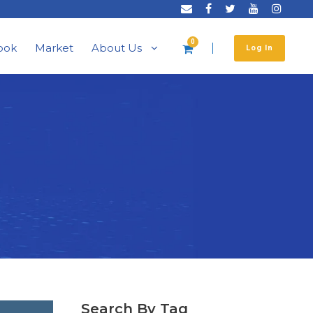
0
ook
Market
About Us
Log In
Search By Tag