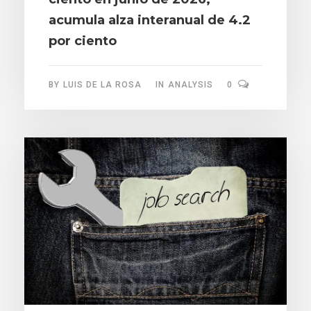
acumula alza interanual de 4.2
por ciento
BY
LUIS DE LA ROSA
IN
ANALYSIS
0