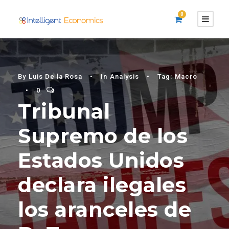
0
By
Luis De la Rosa
•
In
Analysis
•
Tag:
Macro
•
0
Tribunal
Supremo de los
Estados Unidos
declara ilegales
los aranceles de