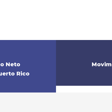
so Neto
Movimi
uerto Rico