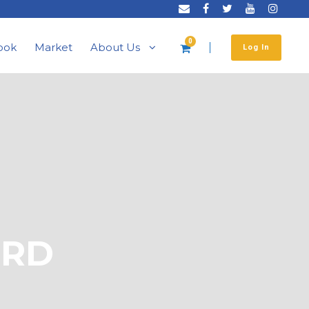
0
ook
Market
About Us
Log In
 RD