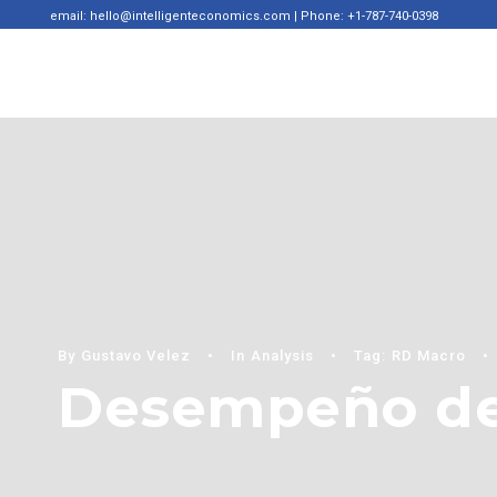
email: hello@intelligenteconomics.com | Phone: +1-787-740-0398
By
Gustavo Velez
•
In
Analysis
•
Tag:
RD Macro
•
Desempeño del