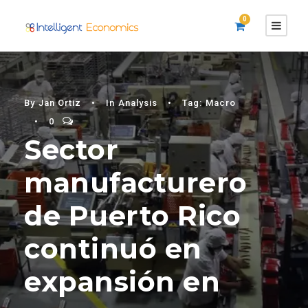
0
By
Jan Ortiz
•
In
Analysis
•
Tag:
Macro
•
0
Sector
manufacturero
de Puerto Rico
continuó en
expansión en