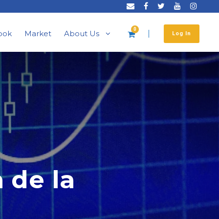
0
ook
Market
About Us
Log In
 de la