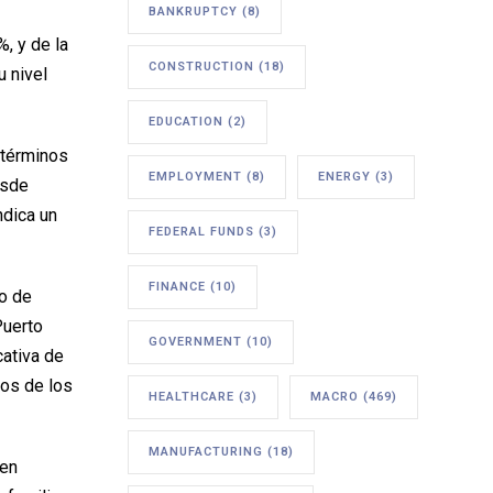
BANKRUPTCY
(8)
, y de la
CONSTRUCTION
(18)
u nivel
EDUCATION
(2)
 términos
EMPLOYMENT
(8)
ENERGY
(3)
esde
ndica un
FEDERAL FUNDS
(3)
FINANCE
(10)
o de
Puerto
GOVERNMENT
(10)
cativa de
dos de los
HEALTHCARE
(3)
MACRO
(469)
MANUFACTURING
(18)
 en