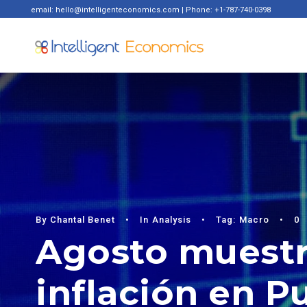
email: hello@intelligenteconomics.com | Phone: +1-787-740-0398
By
Chantal Benet
•
In
Analysis
•
Tag:
Macro
•
0
Agosto muestr
inflación en P