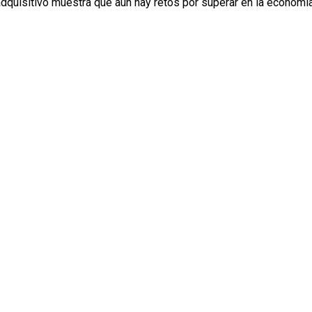
dquisitivo muestra que aún hay retos por superar en la economía 