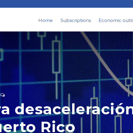
Home
Subscriptions
Economic outl
a desaceleración
uerto Rico