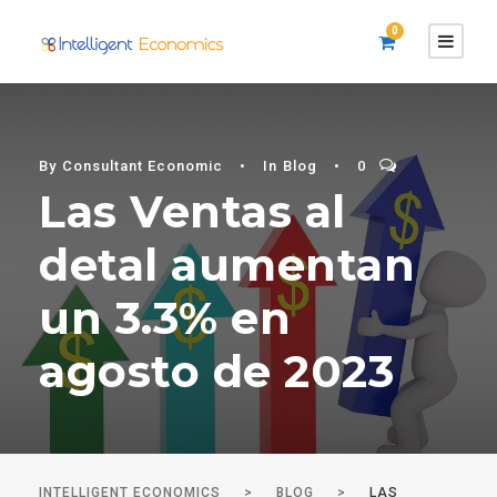
0
By
Consultant Economic
•
In
Blog
•
0
Las Ventas al
detal aumentan
un 3.3% en
agosto de 2023
INTELLIGENT ECONOMICS
>
BLOG
>
LAS