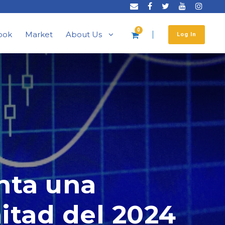
0
ook
Market
About Us
Log In
nta una
itad del 2024