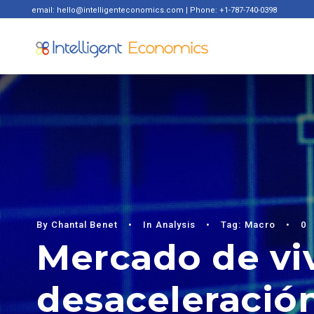
email: hello@intelligenteconomics.com | Phone: +1-787-740-0398
By
Chantal Benet
•
In
Analysis
•
Tag:
Macro
•
0
Mercado de vi
desaceleración